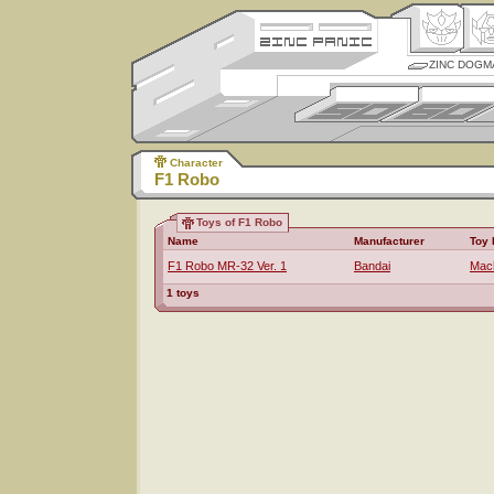
ZINC DOGM
Character
F1 Robo
Toys of F1 Robo
Name
Manufacturer
Toy 
F1 Robo MR-32 Ver. 1
Bandai
Mac
1 toys