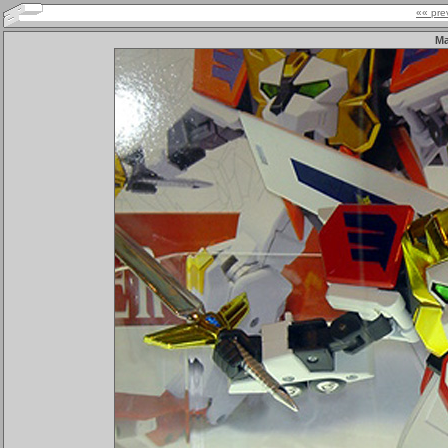
«« pre
Ma