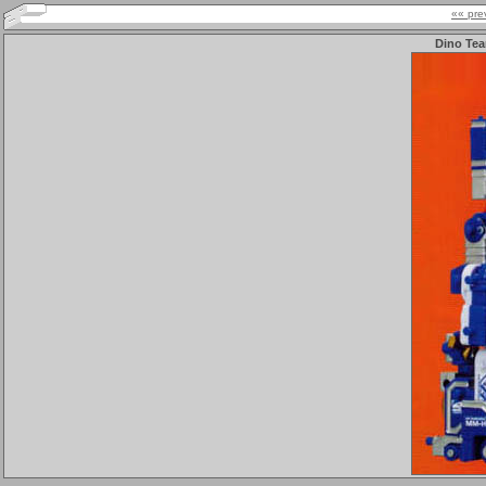
«« pre
Dino Tea