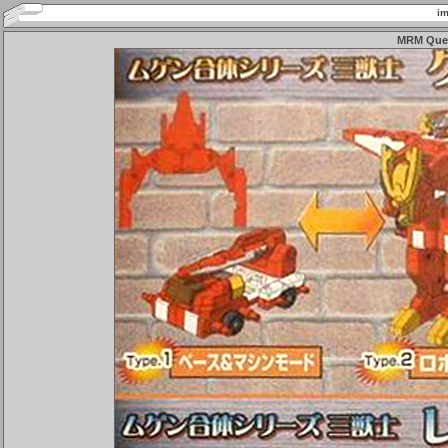
im
MRM Ques