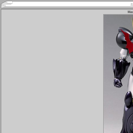
«
Max