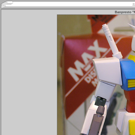
«
Banpresto "