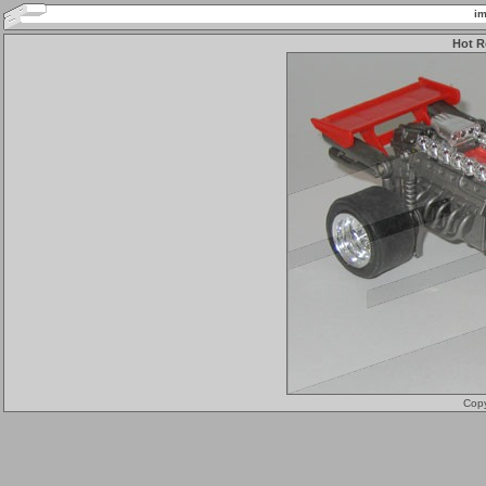
im
Hot R
Cop