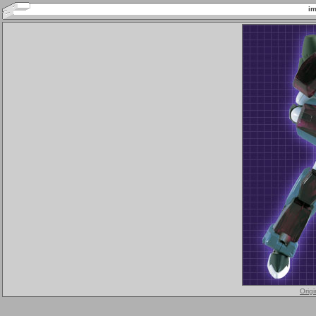
im
Orig